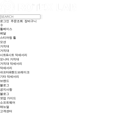
로그인
주문조회
장바구니
0
휠베이스
페달
스티어링 휠
모션
거치대
거치대
시트&시트 악세서리
모니터 거치대
거치대 악세서리
악세서리
쉬프터&핸드브레이크
기타 악세서리
브랜드
블로그
공지사항
블로그
셋업 가이드
소프트웨어
매뉴얼
고객센터