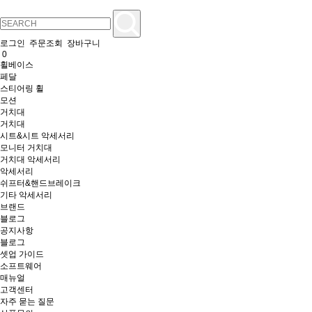
로그인
주문조회
장바구니
0
휠베이스
페달
스티어링 휠
모션
거치대
거치대
시트&시트 악세서리
모니터 거치대
거치대 악세서리
악세서리
쉬프터&핸드브레이크
기타 악세서리
브랜드
블로그
공지사항
블로그
셋업 가이드
소프트웨어
매뉴얼
고객센터
자주 묻는 질문