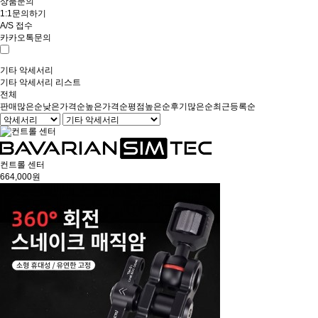
상품문의
1:1문의하기
A/S 접수
카카오톡문의
기타 악세서리
기타 악세서리 리스트
전체
판매많은순
낮은가격순
높은가격순
평점높은순
후기많은순
최근등록순
컨트롤 센터
664,000원