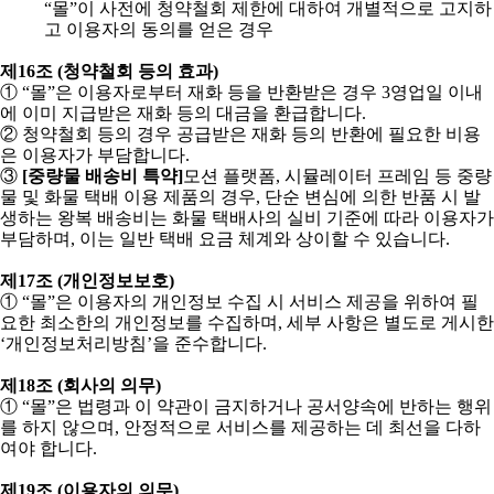
“
몰
”
이 사전에 청약철회 제한에 대하여 개별적으로 고지하
고 이용자의 동의를 얻은 경우
제
16
조
(
청약철회 등의 효과
)
①
“
몰
”
은 이용자로부터 재화 등을 반환받은 경우
3
영업일 이내
에 이미 지급받은 재화 등의 대금을 환급합니다
.
②
청약철회 등의 경우 공급받은 재화 등의 반환에 필요한 비용
은 이용자가 부담합니다
.
③
[
중량물 배송비 특약
]
모션 플랫폼
,
시뮬레이터 프레임 등 중량
물 및 화물 택배 이용 제품의 경우
,
단순 변심에 의한 반품 시 발
생하는 왕복 배송비는 화물 택배사의 실비 기준에 따라 이용자가
부담하며
,
이는 일반 택배 요금 체계와 상이할 수 있습니다
.
제
17
조
(
개인정보보호
)
①
“
몰
”
은 이용자의 개인정보 수집 시 서비스 제공을 위하여 필
요한 최소한의 개인정보를 수집하며
,
세부 사항은 별도로 게시한
‘
개인정보처리방침
’
을 준수합니다
.
제
18
조
(
회사의 의무
)
①
“
몰
”
은 법령과 이 약관이 금지하거나 공서양속에 반하는 행위
를 하지 않으며
,
안정적으로 서비스를 제공하는 데 최선을 다하
여야 합니다
.
제
19
조
(
이용자의 의무
)