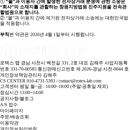
①
“
몰
”
과 이용자 간에 발생한 전자상거래 분쟁에 관한 소송은
“
회사
”
의 소재지를 관할하는 창원지방법원 진주지원을 전속관
할법원으로 합니다
.
②
“
몰
”
과 이용자 간에 제기된 전자상거래 소송에는 대한민국법
을 적용합니다
.
부칙
본 약관은
2026
년
4
월
1
일부터 시행합니다
.
로텍스 랩
경남 사천시 백천길 331, 2호
대표 김해주
사업자등록
번호 331-70-00585
통신판매신고번호 제 2026-경남 사천-0044 호
개인정보책임관리자 김해주
CS CENTER
010-4731-5393 / contact@rotex-lab.com
고객센터 평일 월~금 : 10:00~18:00 (주말/공휴일 제외)
점심시간 13:00~14:00
공지사항/블로그
A/S 접수
마이페이지
주문/배송조회
이용약관
개인정보처리방침