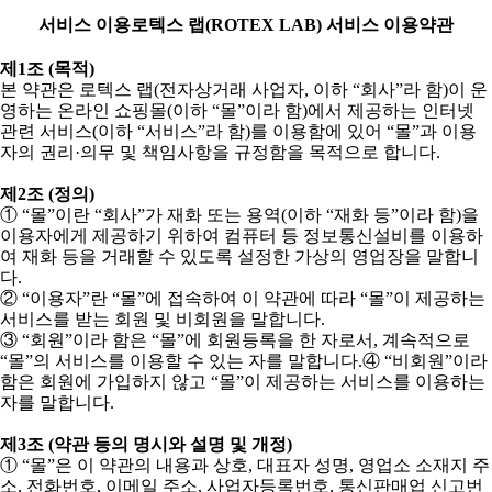
서비스 이용
로텍스 랩
(ROTEX LAB)
서비스 이용약관
제
1
조
(
목적
)
본 약관은 로텍스 랩
(
전자상거래 사업자
,
이하
“
회사
”
라 함
)
이 운
영하는 온라인 쇼핑몰
(
이하
“
몰
”
이라 함
)
에서 제공하는 인터넷
관련 서비스
(
이하
“
서비스
”
라 함
)
를 이용함에 있어
“
몰
”
과 이용
자의 권리
·
의무 및 책임사항을 규정함을 목적으로 합니다
.
제
2
조
(
정의
)
①
“
몰
”
이란
“
회사
”
가 재화 또는 용역
(
이하
“
재화 등
”
이라 함
)
을
이용자에게 제공하기 위하여 컴퓨터 등 정보통신설비를 이용하
여 재화 등을 거래할 수 있도록 설정한 가상의 영업장을 말합니
다
.
②
“
이용자
”
란
“
몰
”
에 접속하여 이 약관에 따라
“
몰
”
이 제공하는
서비스를 받는 회원 및 비회원을 말합니다
.
③
“
회원
”
이라 함은
“
몰
”
에 회원등록을 한 자로서
,
계속적으로
“
몰
”
의 서비스를 이용할 수 있는 자를 말합니다
.
④
“
비회원
”
이라
함은 회원에 가입하지 않고
“
몰
”
이 제공하는 서비스를 이용하는
자를 말합니다
.
제
3
조
(
약관 등의 명시와 설명 및 개정
)
①
“
몰
”
은 이 약관의 내용과 상호
,
대표자 성명
,
영업소 소재지 주
소
,
전화번호
,
이메일 주소
,
사업자등록번호
,
통신판매업 신고번