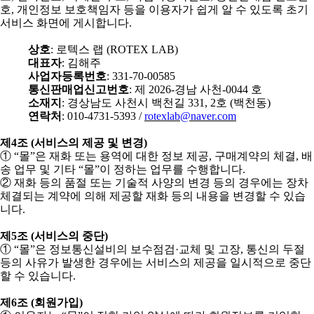
호
,
개인정보 보호책임자 등을 이용자가 쉽게 알 수 있도록 초기
서비스 화면에 게시합니다
.
상호
:
로텍스 랩
(ROTEX LAB)
대표자
:
김해주
사업자등록번호
: 331-70-00585
통신판매업신고번호
:
제
2026-
경남 사천
-0044
호
소재지
:
경상남도 사천시 백천길
331, 2
호
(
백천동
)
연락처
: 010-4731-5393 /
rotexlab@naver.com
제
4
조
(
서비스의 제공 및 변경
)
①
“
몰
”
은 재화 또는 용역에 대한 정보 제공
,
구매계약의 체결
,
배
송 업무 및 기타
“
몰
”
이 정하는 업무를 수행합니다
.
②
재화 등의 품절 또는 기술적 사양의 변경 등의 경우에는 장차
체결되는 계약에 의해 제공할 재화 등의 내용을 변경할 수 있습
니다
.
제
5
조
(
서비스의 중단
)
①
“
몰
”
은 정보통신설비의 보수점검
·
교체 및 고장
,
통신의 두절
등의 사유가 발생한 경우에는 서비스의 제공을 일시적으로 중단
할 수 있습니다
.
제
6
조
(
회원가입
)