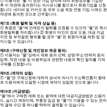
①
이용자는
“
몰
”
이 정한 가입 양식에 따라 회원정보를 기입한
후 이 약관에 동의한다는 의사표시를 함으로서 회원가입을 신청
합니다
.
네이버 및 카카오 등 외부 소셜 계정 연동 가입 시에도 본
약관에 동의한 것으로 간주합니다
.
제
7
조
(
회원 탈퇴 및 자격 상실 등
)
①
회원은
“
몰
”
에 언제든지 탈퇴를 요청할 수 있으며
“
몰
”
은 즉시
회원탈퇴를 처리합니다
.
②
회원이 타인의 정보 도용
,
대금 지급
지연 등 부적절한 행위를 할 경우
“
몰
”
은 회원자격을 제한 및 정
지시킬 수 있습니다
.
제
8
조
(
구매신청 및 개인정보 제공 동의
)
①
이용자는
“
몰
”
상에서 재화 등의 선택
,
성명
/
주소
/
연락처 등의
입력
,
약관 내용 및 비용부담과 관련한 내용의 확인 절차를 거쳐
구매를 신청합니다
.
제
9
조
(
계약의 성립
)
①
“
몰
”
은 구매신청에 대하여 승낙의 의사가 수신확인통지 형태
로 이용자에게 도달한 시점에 계약이 성립된 것으로 봅니다
.
제
10
조
(
지급방법
)
“
몰
”
에서 구매한 재화 또는 용역에 대한 대금지급방법은 신용카
드
,
실시간 계좌이체
,
무통장 입금 등
“
몰
”
이 가용할 수 있는 전자
적 결제 수단 중 하나를 택하여 결제할 수 있습니다
.