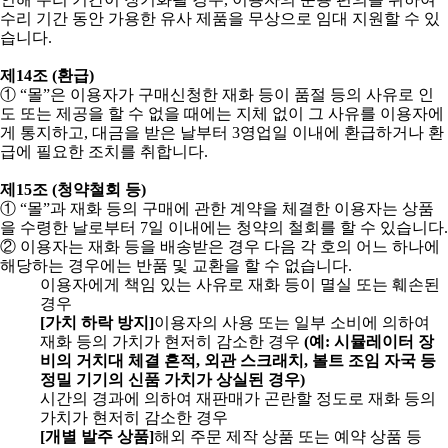
수리 기간 동안 가용한 유사 제품을 무상으로 임대 지원할 수 있
습니다
.
제
14
조
(
환급
)
①
“
몰
”
은 이용자가 구매신청한 재화 등이 품절 등의 사유로 인
도 또는 제공을 할 수 없을 때에는 지체 없이 그 사유를 이용자에
게 통지하고
,
대금을 받은 날부터
3
영업일 이내에 환급하거나 환
급에 필요한 조치를 취합니다
.
제
15
조
(
청약철회 등
)
①
“
몰
”
과 재화 등의 구매에 관한 계약을 체결한 이용자는 상품
을 수령한 날로부터
7
일 이내에는 청약의 철회를 할 수 있습니다
.
②
이용자는 재화 등을 배송받은 경우 다음 각 호의 어느 하나에
해당하는 경우에는 반품 및 교환을 할 수 없습니다
.
이용자에게 책임 있는 사유로 재화 등이 멸실 또는 훼손된
경우
[
가치 하락 방지
]
이용자의 사용 또는 일부 소비에 의하여
재화 등의 가치가 현저히 감소한 경우
(
예
:
시뮬레이터 장
비의 거치대 체결 흔적
,
외관 스크래치
,
볼트 조임 자국 등
정밀 기기의 신품 가치가 상실된 경우
)
시간의 경과에 의하여 재판매가 곤란할 정도로 재화 등의
가치가 현저히 감소한 경우
[
개별 발주 상품
]
해외 주문 제작 상품 또는 예약 상품 등