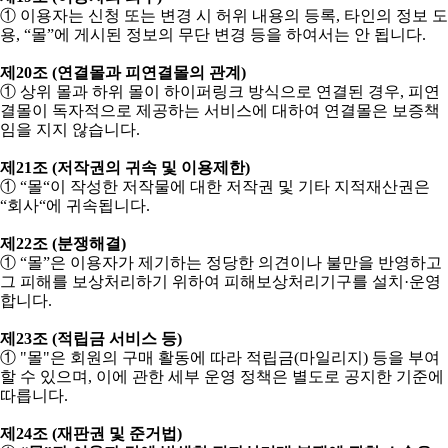
①
이용자는 신청 또는 변경 시 허위 내용의 등록
,
타인의 정보 도
용
, “
몰
”
에 게시된 정보의 무단 변경 등을 하여서는 안 됩니다
.
제
20
조
(
연결몰과 피연결몰의 관계
)
①
상위 몰과 하위 몰이 하이퍼링크 방식으로 연결된 경우
,
피연
결몰이 독자적으로 제공하는 서비스에 대하여 연결몰은 보증책
임을 지지 않습니다
.
제
21
조
(
저작권의 귀속 및 이용제한
)
①
“
몰
“
이 작성한 저작물에 대한 저작권 및 기타 지적재산권은
“
회사
“
에 귀속됩니다
.
제
22
조
(
분쟁해결
)
①
“
몰
”
은 이용자가 제기하는 정당한 의견이나 불만을 반영하고
그 피해를 보상처리하기 위하여 피해보상처리기구를 설치
·
운영
합니다
.
제
23
조
(
적립금 서비스 등
)
①
"
몰
"
은 회원의 구매 활동에 따라 적립금
(
마일리지
)
등을 부여
할 수 있으며
,
이에 관한 세부 운영 정책은 별도로 공지한 기준에
따릅니다
.
제
24
조
(
재판권 및 준거법
)