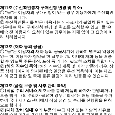
제
11
조
(
수신확인통지
·
구매신청 변경 및 취소
)
①
“
몰
”
은 이용자의 구매신청이 있는 경우 이용자에게 수신확인
통지를 합니다
.
②
수신확인통지를 받은 이용자는 의사표시의 불일치 등이 있는
경우에는 즉시 구매신청 변경 및 취소를 요청할 수 있고
“
몰
”
은
배송 전 이용자의 요청이 있는 경우에는 지체 없이 그 요청에 따
라 처리합니다
.
제
12
조
(
재화 등의 공급
)
①
“
몰
”
은 이용자와 재화 등의 공급시기에 관하여 별도의 약정이
없는 한
,
이용자가 청약을 한 날부터
7
일 이내에 재화 등을 배송
할 수 있도록 주문제작
,
포장 등 기타의 필요한 조치를 취합니다
.
②
[
해외 직수입 특약
]
해외 직수입 제품 및 예약 상품의 경우
,
상
품 상세페이지에 명시된 배송 일정을 우선 적용하며
,
이는 제조
사의 공급 현황 및 국제 물류 환경에 따라 변동될 수 있습니다
.
제
13
조
(
품질 보증 및 사후 관리 특약
)
①
[
직접 수리 서비스
]
제조사를 통해 제품의 하자가 판명되거나
보증 범위 내의 수리가 필요한 경우
, “
회사
”
는 해당 제품을 수거
하여 국내 서비스 센터에서 직접 점검 및 수리를 진행함을 원칙
으로 합니다
.
②
[
대체 장비 임대
]
수리 부품의 수급 지연 또는 기술적 사유로
인해 수리 기간이 장기화될 경우
,
이용자의 운용 편의를 위하여