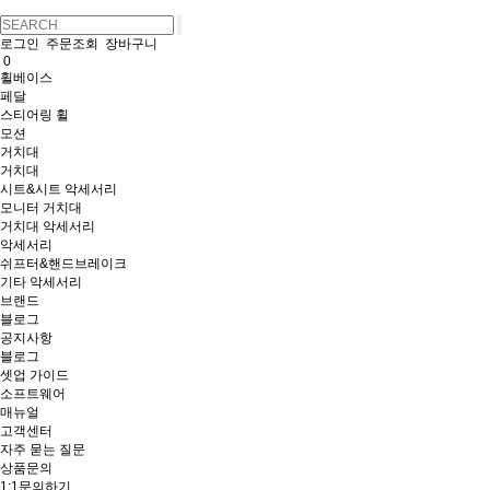
로그인
주문조회
장바구니
0
휠베이스
페달
스티어링 휠
모션
거치대
거치대
시트&시트 악세서리
모니터 거치대
거치대 악세서리
악세서리
쉬프터&핸드브레이크
기타 악세서리
브랜드
블로그
공지사항
블로그
셋업 가이드
소프트웨어
매뉴얼
고객센터
자주 묻는 질문
상품문의
1:1문의하기