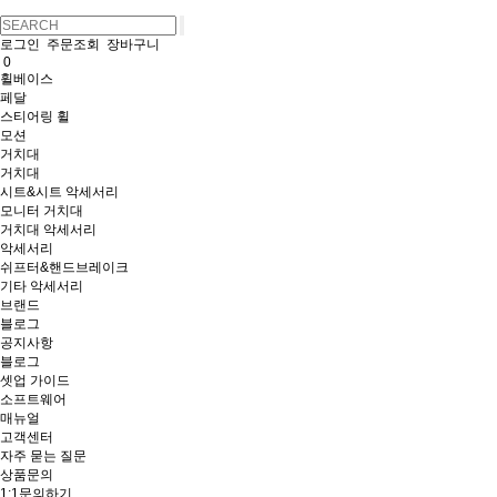
로그인
주문조회
장바구니
0
휠베이스
페달
스티어링 휠
모션
거치대
거치대
시트&시트 악세서리
모니터 거치대
거치대 악세서리
악세서리
쉬프터&핸드브레이크
기타 악세서리
브랜드
블로그
공지사항
블로그
셋업 가이드
소프트웨어
매뉴얼
고객센터
자주 묻는 질문
상품문의
1:1문의하기